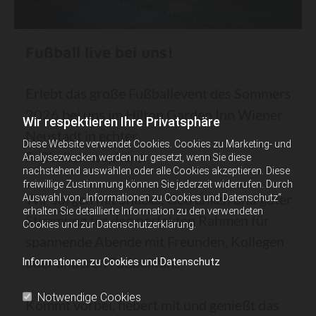
Fußball live bei uns!
Erlebt das große Fußballevent des Sommers
2026 bei uns im Hilton Garden Inn Wiener
Wir respektieren Ihre Privatsphäre
Neustadt in echter
Diese Website verwendet Cookies. Cookies zu Marketing- und
Fußballatmosphäre.
Analysezwecken werden nur gesetzt, wenn Sie diese
nachstehend auswählen oder alle Cookies akzeptieren. Diese
freiwillige Zustimmung können Sie jederzeit widerrufen. Durch
Wir sorgen mit Snacks, Getränken und guter
Auswahl von „Informationen zu Cookies und Datenschutz“
erhalten Sie detaillierte Information zu den verwendeten
Stimmung für den perfekten Rahmen für
Cookies und zur Datenschutzerklärung.
spannende Abende mit Freunden, Kollegen
oder anderen Fußballfans.
Informationen zu Cookies und Datenschutz
Notwendige Cookies
Kommt vorbei, fiebert mit und genießt das