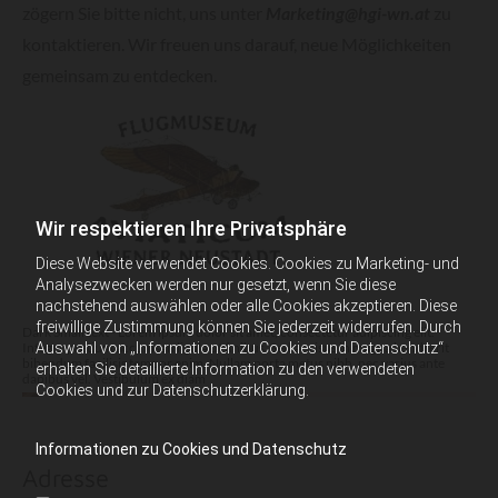
zögern Sie bitte nicht, uns unter
Marketing@hgi-wn.at
zu
kontaktieren. Wir freuen uns darauf, neue Möglichkeiten
gemeinsam zu entdecken.
Wir respektieren Ihre Privatsphäre
Diese Website verwendet Cookies. Cookies zu Marketing- und
Analysezwecken werden nur gesetzt, wenn Sie diese
nachstehend auswählen oder alle Cookies akzeptieren. Diese
freiwillige Zustimmung können Sie jederzeit widerrufen. Durch
Dark Small text - Lorem ipsum dolor sit amet, consectetur adipiscing elit.
Auswahl von „Informationen zu Cookies und Datenschutz“
Integer pretium accumsan ligula ut finibus. Sed ac risus in magna hendrerit
bibendum facilisis tempor enim. Nullam porta metus nibh, nec varius ante
erhalten Sie detaillierte Information zu den verwendeten
dapibus vel. Vestibulum ex diam
Cookies und zur Datenschutzerklärung.
Informationen zu Cookies und Datenschutz
Adresse